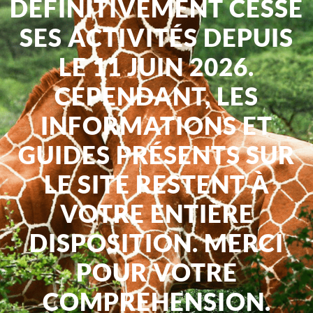
DÉFINITIVEMENT CESSÉ
SES ACTIVITÉS DEPUIS
LE 11 JUIN 2026.
CEPENDANT, LES
INFORMATIONS ET
GUIDES PRÉSENTS SUR
LE SITE RESTENT À
VOTRE ENTIÈRE
DISPOSITION. MERCI
POUR VOTRE
COMPREHENSION.