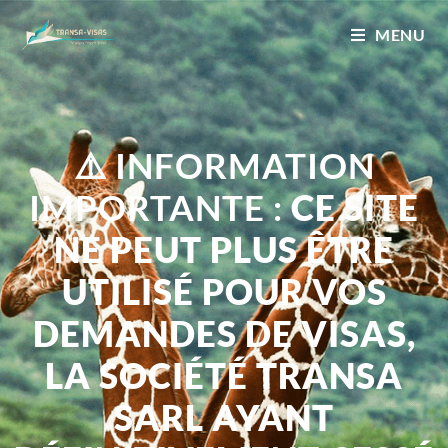
MENU
⚠️
INFORMATION
IMPORTANTE :
CE SITE
NE PEUT PLUS ÊTRE
UTILISÉ POUR VOS
DEMANDES DE VISAS,
LA SOCIÉTÉ TRANSA
SARL AYANT