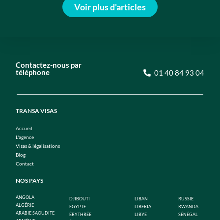
Voir plus d'articles
Contactez-nous par
téléphone
01 40 84 93 04
TRANSA VISAS
Accueil
L'agence
Visas & légalisations
Blog
Contact
NOS PAYS
ANGOLA
DJIBOUTI
LIBAN
RUSSIE
ALGÉRIE
EGYPTE
LIBÉRIA
RWANDA
ARABIE SAOUDITE
ÉRYTHRÉE
LIBYE
SÉNÉGAL