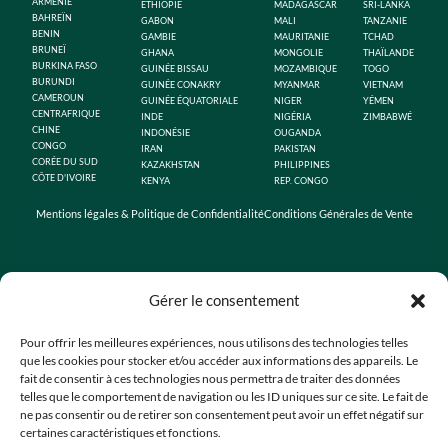
ARMÉNIE
ÉTHIOPIE
MADAGASCAR
SRI-LANKA
BAHREÏN
GABON
MALI
TANZANIE
BENIN
GAMBIE
MAURITANIE
TCHAD
BRUNEÏ
GHANA
MONGOLIE
THAÏLANDE
BURKINA FASO
GUINÉE BISSAU
MOZAMBIQUE
TOGO
BURUNDI
GUINÉE CONAKRY
MYANMAR
VIETNAM
CAMEROUN
GUINÉE ÉQUATORIALE
NIGER
YÉMEN
CENTRAFRIQUE
INDE
NIGÉRIA
ZIMBABWÉ
CHINE
INDONÉSIE
OUGANDA
CONGO
IRAN
PAKISTAN
CORÉE DU SUD
KAZAKHSTAN
PHILIPPINES
CÔTE D'IVOIRE
KENYA
REP. CONGO
Mentions légales & Politique de Confidentialité
Conditions Générales de Vente
Gérer le consentement
Pour offrir les meilleures expériences, nous utilisons des technologies telles
que les cookies pour stocker et/ou accéder aux informations des appareils. Le
fait de consentir à ces technologies nous permettra de traiter des données
telles que le comportement de navigation ou les ID uniques sur ce site. Le fait de
ne pas consentir ou de retirer son consentement peut avoir un effet négatif sur
certaines caractéristiques et fonctions.