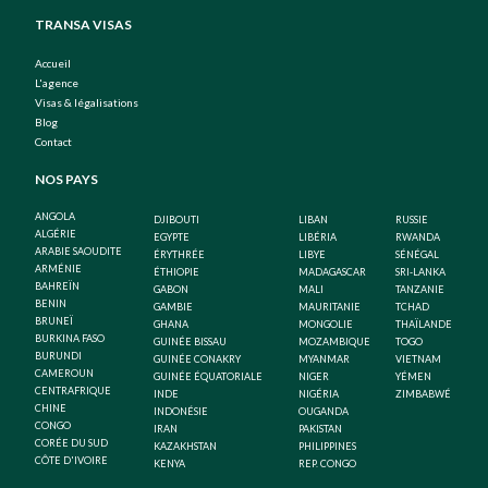
TRANSA VISAS
Accueil
L'agence
Visas & légalisations
Blog
Contact
NOS PAYS
ANGOLA
DJIBOUTI
LIBAN
RUSSIE
ALGÉRIE
EGYPTE
LIBÉRIA
RWANDA
ARABIE SAOUDITE
ÉRYTHRÉE
LIBYE
SÉNÉGAL
ARMÉNIE
ÉTHIOPIE
MADAGASCAR
SRI-LANKA
BAHREÏN
GABON
MALI
TANZANIE
BENIN
GAMBIE
MAURITANIE
TCHAD
BRUNEÏ
GHANA
MONGOLIE
THAÏLANDE
BURKINA FASO
GUINÉE BISSAU
MOZAMBIQUE
TOGO
BURUNDI
GUINÉE CONAKRY
MYANMAR
VIETNAM
CAMEROUN
GUINÉE ÉQUATORIALE
NIGER
YÉMEN
CENTRAFRIQUE
INDE
NIGÉRIA
ZIMBABWÉ
CHINE
INDONÉSIE
OUGANDA
CONGO
IRAN
PAKISTAN
CORÉE DU SUD
KAZAKHSTAN
PHILIPPINES
CÔTE D'IVOIRE
KENYA
REP. CONGO