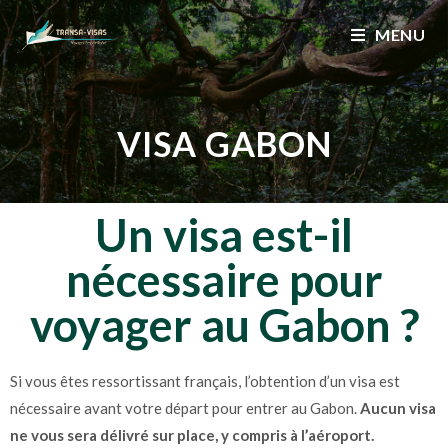
MENU
VISA GABON
Un visa est-il
nécessaire pour
voyager au Gabon
?
Si vous êtes ressortissant français, l’obtention d’un visa est
nécessaire avant votre départ pour entrer au Gabon.
Aucun visa
ne vous sera délivré sur place, y
compris à l’aéroport.