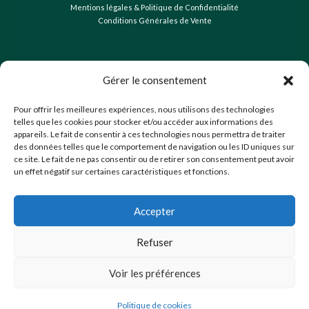
Mentions légales & Politique de Confidentialité
Conditions Générales de Vente
Gérer le consentement
Pour offrir les meilleures expériences, nous utilisons des technologies
telles que les cookies pour stocker et/ou accéder aux informations des
appareils. Le fait de consentir à ces technologies nous permettra de traiter
des données telles que le comportement de navigation ou les ID uniques sur
ce site. Le fait de ne pas consentir ou de retirer son consentement peut avoir
un effet négatif sur certaines caractéristiques et fonctions.
Accepter
Refuser
Voir les préférences
Politique de cookies