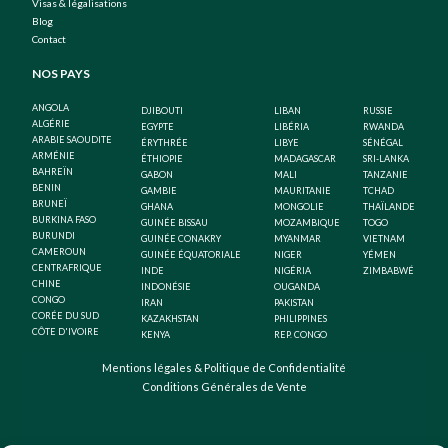
Visas & légalisations
Blog
Contact
NOS PAYS
ANGOLA
DJIBOUTI
LIBAN
RUSSIE
ALGÉRIE
EGYPTE
LIBÉRIA
RWANDA
ARABIE SAOUDITE
ÉRYTHRÉE
LIBYE
SÉNÉGAL
ARMÉNIE
ÉTHIOPIE
MADAGASCAR
SRI-LANKA
BAHREÏN
GABON
MALI
TANZANIE
BENIN
GAMBIE
MAURITANIE
TCHAD
BRUNEÏ
GHANA
MONGOLIE
THAÏLANDE
BURKINA FASO
GUINÉE BISSAU
MOZAMBIQUE
TOGO
BURUNDI
GUINÉE CONAKRY
MYANMAR
VIETNAM
CAMEROUN
GUINÉE ÉQUATORIALE
NIGER
YÉMEN
CENTRAFRIQUE
INDE
NIGÉRIA
ZIMBABWÉ
CHINE
INDONÉSIE
OUGANDA
CONGO
IRAN
PAKISTAN
CORÉE DU SUD
KAZAKHSTAN
PHILIPPINES
CÔTE D'IVOIRE
KENYA
REP. CONGO
Mentions légales & Politique de Confidentialité
Conditions Générales de Vente