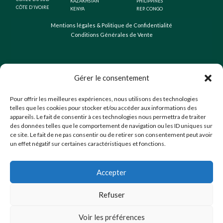
KAZAKHSTAN
PHILIPPINES
CÔTE D'IVOIRE
KENYA
REP. CONGO
Mentions légales & Politique de Confidentialité
Conditions Générales de Vente
Gérer le consentement
Pour offrir les meilleures expériences, nous utilisons des technologies
telles que les cookies pour stocker et/ou accéder aux informations des
appareils. Le fait de consentir à ces technologies nous permettra de traiter
des données telles que le comportement de navigation ou les ID uniques sur
ce site. Le fait de ne pas consentir ou de retirer son consentement peut avoir
un effet négatif sur certaines caractéristiques et fonctions.
Accepter
Refuser
Voir les préférences