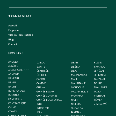
TRANSA VISAS
Accueil
L'agence
Visas & légalisations
Blog
Contact
NOS PAYS
ANGOLA
DJIBOUTI
LIBAN
RUSSIE
ALGÉRIE
EGYPTE
LIBÉRIA
RWANDA
ARABIE SAOUDITE
ÉRYTHRÉE
LIBYE
SÉNÉGAL
ARMÉNIE
ÉTHIOPIE
MADAGASCAR
SRI-LANKA
BAHREÏN
GABON
MALI
TANZANIE
BENIN
GAMBIE
MAURITANIE
TCHAD
BRUNEÏ
GHANA
MONGOLIE
THAÏLANDE
BURKINA FASO
GUINÉE BISSAU
MOZAMBIQUE
TOGO
BURUNDI
GUINÉE CONAKRY
MYANMAR
VIETNAM
CAMEROUN
GUINÉE ÉQUATORIALE
NIGER
YÉMEN
CENTRAFRIQUE
INDE
NIGÉRIA
ZIMBABWÉ
CHINE
INDONÉSIE
OUGANDA
CONGO
IRAN
PAKISTAN
CORÉE DU SUD