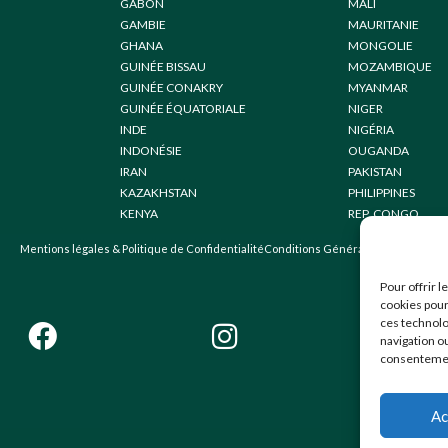
GABON
MALI
GAMBIE
MAURITANIE
GHANA
MONGOLIE
GUINÉE BISSAU
MOZAMBIQUE
GUINÉE CONAKRY
MYANMAR
GUINÉE ÉQUATORIALE
NIGER
INDE
NIGÉRIA
INDONÉSIE
OUGANDA
IRAN
PAKISTAN
KAZAKHSTAN
PHILIPPINES
KENYA
REP. CONGO
Mentions légales & Politique de Confidentialité
Conditions Générales de Vente
Pour offrir 
cookies pour
ces technolo
navigation ou
consentement
Ac