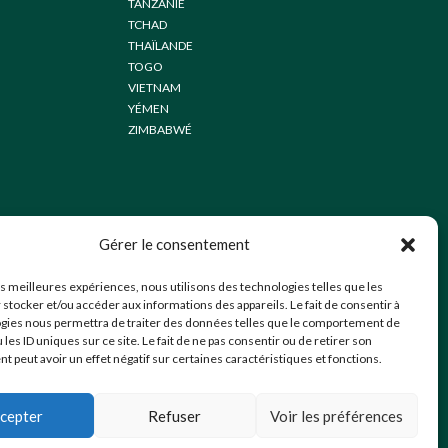
TANZANIE
TCHAD
THAÏLANDE
TOGO
VIETNAM
YÉMEN
ZIMBABWÉ
Gérer le consentement
les meilleures expériences, nous utilisons des technologies telles que les
 stocker et/ou accéder aux informations des appareils. Le fait de consentir à
gies nous permettra de traiter des données telles que le comportement de
 les ID uniques sur ce site. Le fait de ne pas consentir ou de retirer son
 peut avoir un effet négatif sur certaines caractéristiques et fonctions.
cepter
Refuser
Voir les préférences