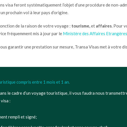
ns visa feront systématiquement l’objet d’une procédure de non-adm
un prochain vol à leur pays d’origine.
fonction de la raison de votre voyage :
tourisme,
et
affaires
.
Pour v
vice fréquemment mis à jour par le
Ministère des Affaires Etrangère
vous garantir une prestation sur mesure, Transa Visas met à votre di
ristique compris entre 1 mois et 1 an.
ans le cadre d’un voyage touristique, il vous faudra nous transmettr
visa :
ent rempli et signé;