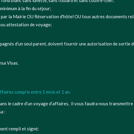
 fond blanc sans lunette, sans foulard et sans couvre-chef;
minimum à la fin du séjour;
e par la Mairie OU Réservation d'hôtel OU tous autres documents rela
ur ou attestation de voyage;
agnés d’un seul parent, doivent fournir une autorisation de sortie du
sa Visas.
ffaires compris entre 1 mois et 1 an.
ans le cadre d’un voyage d’affaires, il vous faudra nous transmettre
a :
ent rempli et signé;