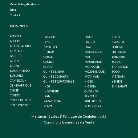
Visas & légalisations
Blog
Contact
NOS PAYS
ANGOLA
DJIBOUTI
LIBAN
RUSSIE
ALGÉRIE
EGYPTE
LIBÉRIA
RWANDA
ARABIE SAOUDITE
ÉRYTHRÉE
LIBYE
SÉNÉGAL
ARMÉNIE
ÉTHIOPIE
MADAGASCAR
SRI-LANKA
BAHREÏN
GABON
MALI
TANZANIE
BENIN
GAMBIE
MAURITANIE
TCHAD
BRUNEÏ
GHANA
MONGOLIE
THAÏLANDE
BURKINA FASO
GUINÉE BISSAU
MOZAMBIQUE
TOGO
BURUNDI
GUINÉE CONAKRY
MYANMAR
VIETNAM
CAMEROUN
GUINÉE ÉQUATORIALE
NIGER
YÉMEN
CENTRAFRIQUE
INDE
NIGÉRIA
ZIMBABWÉ
CHINE
INDONÉSIE
OUGANDA
CONGO
IRAN
PAKISTAN
CORÉE DU SUD
KAZAKHSTAN
PHILIPPINES
CÔTE D'IVOIRE
KENYA
REP. CONGO
Mentions légales & Politique de Confidentialité
Conditions Générales de Vente