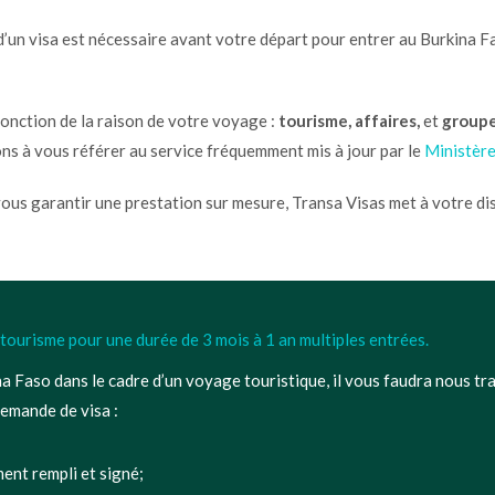
 d’un visa est nécessaire avant votre départ pour entrer au Burkina F
fonction de la raison de votre voyage :
tourisme,
affaires,
et
groupe
ons à vous référer au service fréquemment mis à jour par le
Ministère
vous garantir une prestation sur mesure, Transa Visas met à votre di
 tourisme pour une durée de 3 mois à 1 an multiples entrées.
a Faso dans le cadre d’un voyage touristique, il vous faudra nous tr
demande de visa :
ent rempli et signé;