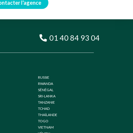
ontacter l'agence
01 40 84 93 04
RUSSIE
RWANDA
SÉNÉGAL
SRI-LANKA
TANZANIE
TCHAD
THAÏLANDE
TOGO
VIETNAM