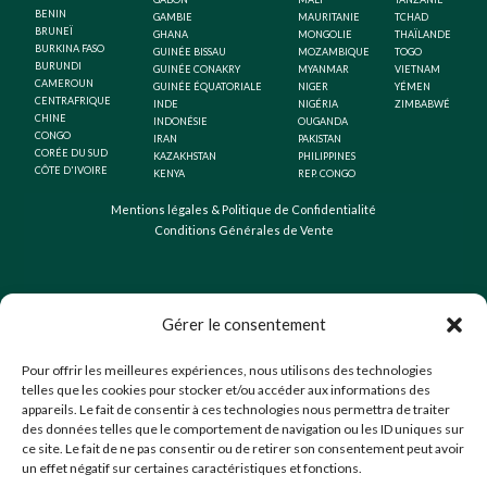
BENIN
GAMBIE
MAURITANIE
TCHAD
BRUNEÏ
GHANA
MONGOLIE
THAÏLANDE
BURKINA FASO
GUINÉE BISSAU
MOZAMBIQUE
TOGO
BURUNDI
GUINÉE CONAKRY
MYANMAR
VIETNAM
CAMEROUN
GUINÉE ÉQUATORIALE
NIGER
YÉMEN
CENTRAFRIQUE
INDE
NIGÉRIA
ZIMBABWÉ
CHINE
INDONÉSIE
OUGANDA
CONGO
IRAN
PAKISTAN
CORÉE DU SUD
KAZAKHSTAN
PHILIPPINES
CÔTE D'IVOIRE
KENYA
REP. CONGO
Mentions légales & Politique de Confidentialité
Conditions Générales de Vente
Gérer le consentement
Pour offrir les meilleures expériences, nous utilisons des technologies
telles que les cookies pour stocker et/ou accéder aux informations des
appareils. Le fait de consentir à ces technologies nous permettra de traiter
des données telles que le comportement de navigation ou les ID uniques sur
ce site. Le fait de ne pas consentir ou de retirer son consentement peut avoir
un effet négatif sur certaines caractéristiques et fonctions.