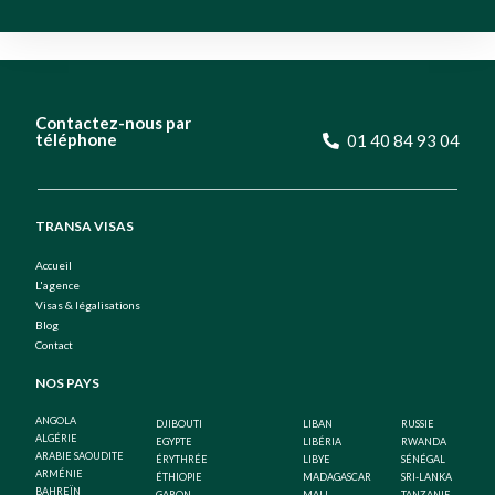
Contactez-nous par
téléphone
01 40 84 93 04
TRANSA VISAS
Accueil
L'agence
Visas & légalisations
Blog
Contact
NOS PAYS
ANGOLA
DJIBOUTI
LIBAN
RUSSIE
ALGÉRIE
EGYPTE
LIBÉRIA
RWANDA
ARABIE SAOUDITE
ÉRYTHRÉE
LIBYE
SÉNÉGAL
ARMÉNIE
ÉTHIOPIE
MADAGASCAR
SRI-LANKA
BAHREÏN
GABON
MALI
TANZANIE