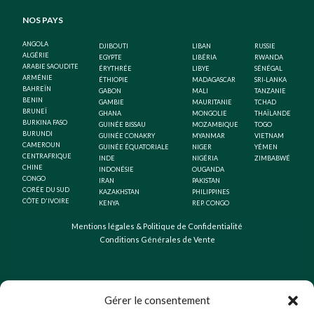
NOS PAYS
ANGOLA
DJIBOUTI
LIBAN
RUSSIE
ALGÉRIE
EGYPTE
LIBÉRIA
RWANDA
ARABIE SAOUDITE
ÉRYTHRÉE
LIBYE
SÉNÉGAL
ARMÉNIE
ÉTHIOPIE
MADAGASCAR
SRI-LANKA
BAHREÏN
GABON
MALI
TANZANIE
BENIN
GAMBIE
MAURITANIE
TCHAD
BRUNEÏ
GHANA
MONGOLIE
THAÏLANDE
BURKINA FASO
GUINÉE BISSAU
MOZAMBIQUE
TOGO
BURUNDI
GUINÉE CONAKRY
MYANMAR
VIETNAM
CAMEROUN
GUINÉE ÉQUATORIALE
NIGER
YÉMEN
CENTRAFRIQUE
INDE
NIGÉRIA
ZIMBABWÉ
CHINE
INDONÉSIE
OUGANDA
CONGO
IRAN
PAKISTAN
CORÉE DU SUD
KAZAKHSTAN
PHILIPPINES
CÔTE D'IVOIRE
KENYA
REP. CONGO
Mentions légales & Politique de Confidentialité
Conditions Générales de Vente
Gérer le consentement