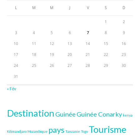
L
M
M
J
V
S
D
1
2
3
4
5
6
7
8
9
10
11
12
13
14
15
16
17
18
19
20
21
22
23
24
25
26
27
28
29
30
31
« Fév
Destination
Guinée
Guinée Conarky
kenya
Tourisme
pays
Kilimandjaro
Mozambique
Tanzanie
Togo