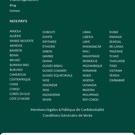
Blog
Contact
NOS PAYS
ANGOLA
DJIBOUTI
LIBAN
RUSSIE
ALGÉRIE
EGYPTE
LIBÉRIA
RWANDA
ARABIE SAOUDITE
ÉRYTHRÉE
LIBYE
SÉNÉGAL
ARMÉNIE
ÉTHIOPIE
MADAGASCAR
SRI-LANKA
BAHREÏN
GABON
MALI
TANZANIE
BENIN
GAMBIE
MAURITANIE
TCHAD
BRUNEÏ
GHANA
MONGOLIE
THAÏLANDE
BURKINA FASO
GUINÉE BISSAU
MOZAMBIQUE
TOGO
BURUNDI
GUINÉE CONAKRY
MYANMAR
VIETNAM
CAMEROUN
GUINÉE ÉQUATORIALE
NIGER
YÉMEN
CENTRAFRIQUE
INDE
NIGÉRIA
ZIMBABWÉ
CHINE
INDONÉSIE
OUGANDA
CONGO
IRAN
PAKISTAN
CORÉE DU SUD
KAZAKHSTAN
PHILIPPINES
CÔTE D'IVOIRE
KENYA
REP. CONGO
Mentions légales & Politique de Confidentialité
Conditions Générales de Vente