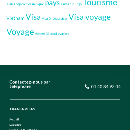
Tourisme
pays
Kilimandjaro
Mozambique
Tanzanie
Togo
Visa
Visa voyage
Vietnam
Visa Djibouti
visas
Voyage
Voyage Djibouti
évasion
Contactez-nous par
téléphone
01 40 84 93 04
TRANSA VISAS
Accueil
L'agence
Visas & légalisations