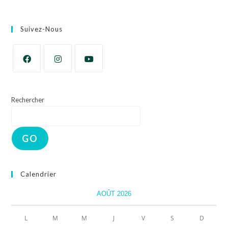
Suivez-Nous
Rechercher
GO
Calendrier
AOÛT 2026
L
M
M
J
V
S
D