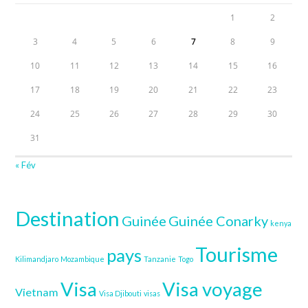
1
2
3
4
5
6
7
8
9
10
11
12
13
14
15
16
17
18
19
20
21
22
23
24
25
26
27
28
29
30
31
« Fév
Destination
Guinée
Guinée Conarky
kenya
Tourisme
pays
Kilimandjaro
Mozambique
Tanzanie
Togo
Visa
Visa voyage
Vietnam
Visa Djibouti
visas