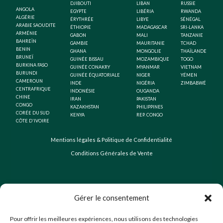
DJIBOUTI
LIBAN
RUSSIE
ANGOLA
EGYPTE
LIBÉRIA
RWANDA
ALGÉRIE
ÉRYTHRÉE
LIBYE
SÉNÉGAL
ARABIE SAOUDITE
ÉTHIOPIE
MADAGASCAR
SRI-LANKA
ARMÉNIE
GABON
MALI
TANZANIE
BAHREÏN
GAMBIE
MAURITANIE
TCHAD
BENIN
GHANA
MONGOLIE
THAÏLANDE
BRUNEÏ
GUINÉE BISSAU
MOZAMBIQUE
TOGO
BURKINA FASO
GUINÉE CONAKRY
MYANMAR
VIETNAM
BURUNDI
GUINÉE ÉQUATORIALE
NIGER
YÉMEN
CAMEROUN
INDE
NIGÉRIA
ZIMBABWÉ
CENTRAFRIQUE
INDONÉSIE
OUGANDA
CHINE
IRAN
PAKISTAN
CONGO
KAZAKHSTAN
PHILIPPINES
CORÉE DU SUD
KENYA
REP. CONGO
CÔTE D'IVOIRE
Mentions légales & Politique de Confidentialité
Conditions Générales de Vente
Gérer le consentement
Pour offrir les meilleures expériences, nous utilisons des technologies