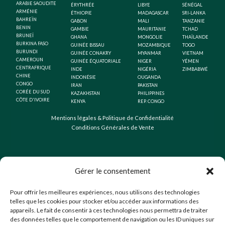
ARABIE SAOUDITE
ÉRYTHRÉE
LIBYE
SÉNÉGAL
ARMÉNIE
ÉTHIOPIE
MADAGASCAR
SRI-LANKA
BAHREÏN
GABON
MALI
TANZANIE
BENIN
GAMBIE
MAURITANIE
TCHAD
BRUNEÏ
GHANA
MONGOLIE
THAÏLANDE
BURKINA FASO
GUINÉE BISSAU
MOZAMBIQUE
TOGO
BURUNDI
GUINÉE CONAKRY
MYANMAR
VIETNAM
CAMEROUN
GUINÉE ÉQUATORIALE
NIGER
YÉMEN
CENTRAFRIQUE
INDE
NIGÉRIA
ZIMBABWÉ
CHINE
INDONÉSIE
OUGANDA
CONGO
IRAN
PAKISTAN
CORÉE DU SUD
KAZAKHSTAN
PHILIPPINES
CÔTE D'IVOIRE
KENYA
REP. CONGO
Mentions légales & Politique de Confidentialité
Conditions Générales de Vente
Gérer le consentement
Pour offrir les meilleures expériences, nous utilisons des technologies
telles que les cookies pour stocker et/ou accéder aux informations des
appareils. Le fait de consentir à ces technologies nous permettra de traiter
des données telles que le comportement de navigation ou les ID uniques sur