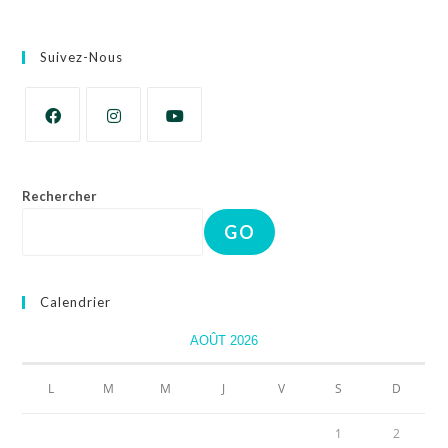
Suivez-Nous
Rechercher
GO
Calendrier
AOÛT 2026
L
M
M
J
V
S
D
1
2