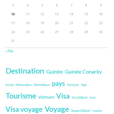
3
4
5
6
7
8
9
10
11
12
13
14
15
16
17
18
19
20
21
22
23
24
25
26
27
28
29
30
31
« Fév
Destination
Guinée
Guinée Conarky
pays
kenya
Kilimandjaro
Mozambique
Tanzanie
Togo
Tourisme
Visa
Vietnam
Visa Djibouti
visas
Voyage
Visa voyage
Voyage Djibouti
évasion