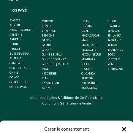
NOS PAYS
ANGOLA
DJIBOUTI
LIBAN
RUSSIE
ALGÉRIE
EGYPTE
LIBÉRIA
RWANDA
ARABIE SAOUDITE
ÉRYTHRÉE
LIBYE
SÉNÉGAL
ARMÉNIE
ÉTHIOPIE
MADAGASCAR
SRI-LANKA
BAHREÏN
GABON
MALI
TANZANIE
BENIN
GAMBIE
MAURITANIE
TCHAD
BRUNEÏ
GHANA
MONGOLIE
THAÏLANDE
BURKINA FASO
GUINÉE BISSAU
MOZAMBIQUE
TOGO
BURUNDI
GUINÉE CONAKRY
MYANMAR
VIETNAM
CAMEROUN
GUINÉE ÉQUATORIALE
NIGER
YÉMEN
CENTRAFRIQUE
INDE
NIGÉRIA
ZIMBABWÉ
CHINE
INDONÉSIE
OUGANDA
CONGO
IRAN
PAKISTAN
CORÉE DU SUD
KAZAKHSTAN
PHILIPPINES
CÔTE D'IVOIRE
KENYA
REP. CONGO
Mentions légales & Politique de Confidentialité
Conditions Générales de Vente
Gérer le consentement