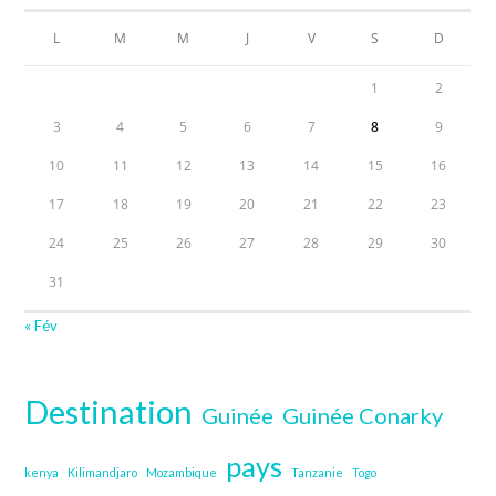
L
M
M
J
V
S
D
1
2
3
4
5
6
7
8
9
10
11
12
13
14
15
16
17
18
19
20
21
22
23
24
25
26
27
28
29
30
31
« Fév
Destination
Guinée
Guinée Conarky
pays
kenya
Kilimandjaro
Mozambique
Tanzanie
Togo