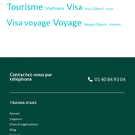
Tourisme
Visa
Vietnam
Visa Djibouti
visas
Voyage
Visa voyage
Voyage Djibouti
évasion
Contactez-nous par
téléphone
01 40 84 93 04
TRANSA VISAS
Accueil
L'agence
Visas & légalisations
Blog
Contact