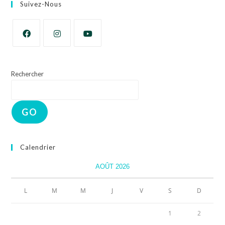
Suivez-Nous
Rechercher
GO
Calendrier
AOÛT 2026
L
M
M
J
V
S
D
1
2