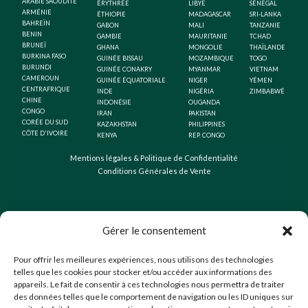
ARABIE SAOUDITE
ÉRYTHRÉE
LIBYE
SÉNÉGAL
ARMÉNIE
ÉTHIOPIE
MADAGASCAR
SRI-LANKA
BAHREÏN
GABON
MALI
TANZANIE
BENIN
GAMBIE
MAURITANIE
TCHAD
BRUNEÏ
GHANA
MONGOLIE
THAÏLANDE
BURKINA FASO
GUINÉE BISSAU
MOZAMBIQUE
TOGO
BURUNDI
GUINÉE CONAKRY
MYANMAR
VIETNAM
CAMEROUN
GUINÉE ÉQUATORIALE
NIGER
YÉMEN
CENTRAFRIQUE
INDE
NIGÉRIA
ZIMBABWÉ
CHINE
INDONÉSIE
OUGANDA
CONGO
IRAN
PAKISTAN
CORÉE DU SUD
KAZAKHSTAN
PHILIPPINES
CÔTE D'IVOIRE
KENYA
REP. CONGO
Mentions légales & Politique de Confidentialité
Conditions Générales de Vente
Gérer le consentement
Pour offrir les meilleures expériences, nous utilisons des technologies
telles que les cookies pour stocker et/ou accéder aux informations des
appareils. Le fait de consentir à ces technologies nous permettra de traiter
des données telles que le comportement de navigation ou les ID uniques sur