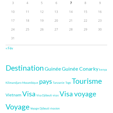
3
4
5
6
7
8
9
10
11
12
13
14
15
16
17
18
19
20
21
22
23
24
25
26
27
28
29
30
31
« Fév
Destination
Guinée
Guinée Conarky
kenya
Tourisme
pays
Kilimandjaro
Mozambique
Tanzanie
Togo
Visa
Visa voyage
Vietnam
Visa Djibouti
visas
Voyage
Voyage Djibouti
évasion