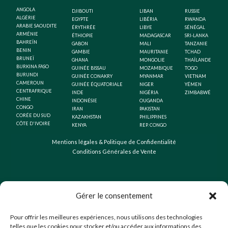
ANGOLA
DJIBOUTI
LIBAN
RUSSIE
ALGÉRIE
EGYPTE
LIBÉRIA
RWANDA
ARABIE SAOUDITE
ÉRYTHRÉE
LIBYE
SÉNÉGAL
ARMÉNIE
ÉTHIOPIE
MADAGASCAR
SRI-LANKA
BAHREÏN
GABON
MALI
TANZANIE
BENIN
GAMBIE
MAURITANIE
TCHAD
BRUNEÏ
GHANA
MONGOLIE
THAÏLANDE
BURKINA FASO
GUINÉE BISSAU
MOZAMBIQUE
TOGO
BURUNDI
GUINÉE CONAKRY
MYANMAR
VIETNAM
CAMEROUN
GUINÉE ÉQUATORIALE
NIGER
YÉMEN
CENTRAFRIQUE
INDE
NIGÉRIA
ZIMBABWÉ
CHINE
INDONÉSIE
OUGANDA
CONGO
IRAN
PAKISTAN
CORÉE DU SUD
KAZAKHSTAN
PHILIPPINES
CÔTE D'IVOIRE
KENYA
REP. CONGO
Mentions légales & Politique de Confidentialité
Conditions Générales de Vente
Gérer le consentement
Pour offrir les meilleures expériences, nous utilisons des technologies
telles que les cookies pour stocker et/ou accéder aux informations des