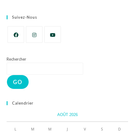
Suivez-Nous
Rechercher
GO
Calendrier
AOÛT 2026
L
M
M
J
V
S
D