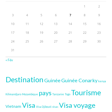
1
2
3
4
5
6
7
8
9
10
11
12
13
14
15
16
17
18
19
20
21
22
23
24
25
26
27
28
29
30
31
« Fév
Destination
Guinée
Guinée Conarky
kenya
Tourisme
pays
Kilimandjaro
Mozambique
Tanzanie
Togo
Visa
Visa voyage
Vietnam
Visa Djibouti
visas